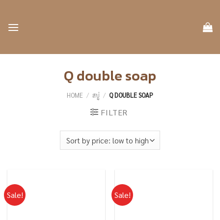
Skip
to
content
Q double soap
HOME
/
สบู่
/
Q DOUBLE SOAP
FILTER
Sale!
Sale!