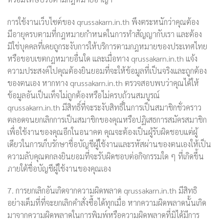
การใช้งานเว็บไซต์ของ qrussakarn.in.th พึงตระหนักว่าคุณต้อง
มีอายุครบตามที่กฎหมายกำหนดในการทำสัญญากับเรา และต้อง
มิใช่บุคคลที่เคยถูกระงับการให้บริการตามกฎหมายของประเทศไทย
หรือขอบเขตกฎหมายอื่นใด และเมื่อทาง qrussakarn.in.th แจ้ง
ความประสงค์ไปคุณต้องยินยอมที่จะให้ข้อมูลที่เป็นจริงและถูกต้อง
ของตนเอง หากทาง qrussakarn.in.th ตรวจสอบพบว่าคุณได้ให้
ข้อมูลอันเป็นเท็จไม่ถูกต้องหรือไม่ครบถ้วนสมบูรณ์
qrussakarn.in.th มีสิทธิ์ที่จะระงับสิทธิ์ในการเป็นสมาชิกชั่วคราว
ตลอดจนยกเลิกการเป็นสมาชิกของคุณหรือปฏิเสธการสมัครสมาชิก
เพื่อใช้งานของคุณอีกในอนาคต คุณจะต้องเป็นผู้รับผิดชอบแต่ผู้
เดียวในการเก็บรักษาชื่อบัญชีผู้ใช้งานและรหัสผ่านของตนเองให้เป็น
ความลับคุณตกลงยินยอมที่จะรับผิดชอบต่อกิจกรรมใด ๆ ที่เกิดขึ้น
ภายใต้ชื่อบัญชีผู้ใช้งานของคุณเอง
7. การยกเลิกอันเกิดจากความผิดพลาด qrussakarn.in.th มีสิทธิ
อย่างเต็มที่ที่จะยกเลิกคำสั่งซื้อได้ทุกเมื่อ หากความผิดพลาดนั้นเกิด
มาจากความผิดพลาดในการพิมพ์หรือความผิดพลาดที่มิได้มีการ