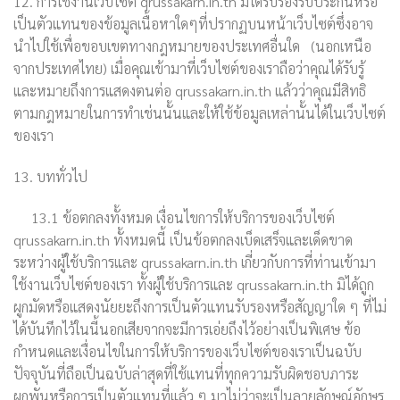
12. การใช้งานเว็บไซต์ qrussakarn.in.th มิได้รับรองรับประกันหรือ
เป็นตัวแทนของข้อมูลเนื้อหาใดๆที่ปรากฏบนหน้าเว็บไซต์ซึ่งอาจ
นำไปใช้เพื่อขอบเขตทางกฎหมายของประเทศอื่นใด (นอกเหนือ
จากประเทศไทย) เมื่อคุณเข้ามาที่เว็บไซต์ของเราถือว่าคุณได้รับรู้
และหมายถึงการแสดงตนต่อ qrussakarn.in.th แล้วว่าคุณมีสิทธิ
ตามกฎหมายในการทำเช่นนั้นและให้ใช้ข้อมูลเหล่านั้นได้ในเว็บไซต์
ของเรา
13. บททั่วไป
13.1 ข้อตกลงทั้งหมด เงื่อนไขการให้บริการของเว็บไซต์
qrussakarn.in.th ทั้งหมดนี้ เป็นข้อตกลงเบ็ดเสร็จและเด็ดขาด
ระหว่างผู้ใช้บริการและ qrussakarn.in.th เกี่ยวกับการที่ท่านเข้ามา
ใช้งานเว็บไซต์ของเรา ทั้งผู้ใช้บริการและ qrussakarn.in.th มิได้ถูก
ผูกมัดหรือแสดงนัยยะถึงการเป็นตัวแทนรับรองหรือสัญญาใด ๆ ที่ไม่
ได้บันทึกไว้ในนี้นอกเสียจากจะมีการเอ่ยถึงไว้อย่างเป็นพิเศษ ข้อ
กำหนดและเงื่อนไขในการให้บริการของเว็บไซต์ของเราเป็นฉบับ
ปัจจุบันที่ถือเป็นฉบับล่าสุดที่ใช้แทนที่ทุกความรับผิดชอบภาระ
ผูกพันหรือการเป็นตัวแทนที่แล้ว ๆ มาไม่ว่าจะเป็นลายลักษณ์อักษร