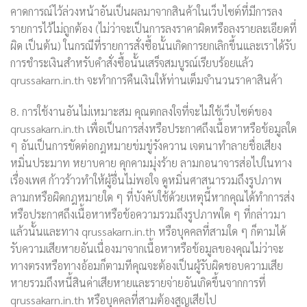
คาดการณ์ไว้ล่วงหน้าอันเป็นผลมาจากสินค้าในเว็บไซต์ที่มีการลง
รายการไว้ไม่ถูกต้อง (ไม่ว่าจะเป็นการลงราคาผิดหรือลงรายละเอียดที่
ผิด เป็นต้น) ในกรณีที่รายการสั่งซื้อนั้นเกิดการยกเลิกขึ้นและเราได้รับ
การชำระเงินสำหรับคำสั่งซื้อนั้นเสร็จสมบูรณ์เรียบร้อยแล้ว
qrussakarn.in.th จะทำการคืนเงินให้ท่านเต็มจำนวนราคาสินค้า
8. การใช้งานอันไม่เหมาะสม คุณตกลงใจที่จะไม่ใช้เว็บไซต์ของ
qrussakarn.in.th เพื่อเป็นการส่งหรือประกาศถึงเนื้อหาหรือข้อมูลใด
ๆ อันเป็นการขัดต่อกฎหมายข่มขู่รังควาน เจตนาทำลายชื่อเสียง
หมิ่นประมาท หยาบคาย คุกคามมุ่งร้าย ลามกอนาจารส่อไปในทาง
เรื่องเพศ ก้าวร้าวทำให้ผู้อื่นไม่พอใจ ดูหมิ่นศาสนารวมถึงรูปภาพ
ลามกหรือผิดกฎหมายใด ๆ ที่บังคับใช้ด้วยเหตุนี้หากคุณได้ทำการส่ง
หรือประกาศถึงเนื้อหาหรือข้อความรวมถึงรูปภาพใด ๆ ที่กล่าวมา
แล้วนั้นและทาง qrussakarn.in.th หรือบุคคลที่สามใด ๆ ก็ตามได้
รับความเสียหายอันเนื่องมาจากเนื้อหาหรือข้อมูลของคุณไม่ว่าจะ
ทางตรงหรือทางอ้อมก็ตามทีคุณจะต้องเป็นผู้รับผิดชอบความเสีย
หายรวมถึงหนี้สินค่าเสียหายและรายจ่ายอันเกิดขึ้นจากการที่
qrussakarn.in.th หรือบุคคลที่สามต้องสูญเสียไป