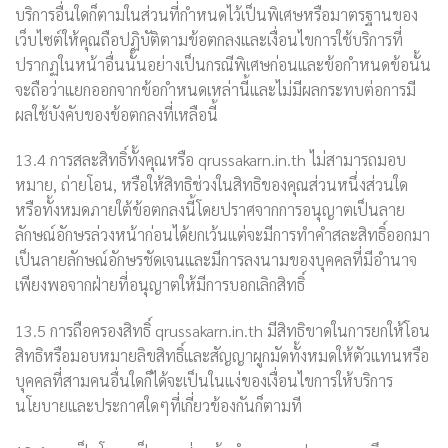
บริการอื่นใดก็ตามในส่วนที่กำหนดไว้เป็นพิเศษหรือมาตรฐานของ
เว็บไซต์ให้คุณถือปฏิบัติตามข้อตกลงและเงื่อนไขการใช้บริการที่
ปรากฏในหน้าอื่นนั้นอย่างเป็นกรณีพิเศษก่อนและข้อกำหนดข้อนั้น
จะถือว่าแยกออกจากข้อกำหนดเหล่านี้และไม่มีผลกระทบต่อการมี
ผลใช้บังคับของข้อตกลงที่เหลือนี้
13.4 การสละสิทธิ์ทั้งคุณหรือ qrussakarn.in.th ไม่สามารถมอบ
หมาย, ถ่ายโอน, หรือให้สิทธิช่วงในสิทธิของคุณส่วนหนึ่งส่วนใด
หรือทั้งหมดภายใต้ข้อตกลงนี้โดยปราศจากการอนุญาตเป็นลาย
ลักษณ์อักษรล่วงหน้าก่อนได้ยกเว้นแต่จะมีการทำคำสละสิทธิ์ออกมา
เป็นลายลักษณ์อักษรชัดเจนและมีการลงนามของบุคคลที่มีอำนาจ
เพียงพอจากฝ่ายที่อนุญาตให้มีการบอกเลิกสิทธิ์
13.5 การถือครองสิทธิ์ qrussakarn.in.th มีสิทธิขาดในการยกให้โอน
สิทธิหรือมอบหมายลิขสิทธิ์และสัญญาผูกมัดทั้งหมดให้ตัวแทนหรือ
บุคคลที่สามคนอื่นใดก็ได้จะเป็นในแง่ของเงื่อนไขการให้บริการ
นโยบายและประกาศใดๆที่เกี่ยวข้องกันก็ตามที