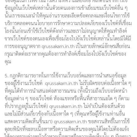
ของคุณในการพิจารณาวิเคราะห์ความเสี่ยงที่อาจเกิดขึ้นจากการใช้
ข้อมูลในเว็บไซต์เหล่านั้นด้วยตนเองการเข้าเยี่ยมชมเว็บไซต์อื่น ๆ
นั้นเราขอแนะนำให้คุณอ่านรายละเอียดข้อตกลงและเงื่อนไขการใช้
บริการตลอดจนนโยบายการรักษาความปลอดภัยของเว็บไซต์ที่เชื่อม
โยงนั้นก่อนเข้าใช้เว็บไซต์ดังกล่าวและเราไม่อนุญาตให้คุณทำลิงค์
จากเว็บไซต์ของตนเองเพื่อเชื่อมโยงไปยังเว็บไซต์เหล่านั้นโดยมิได้มี
การขออนุญาตจาก qrussakarn.in.th เป็นลายลักษณ์อักษรเสียก่อน
กรุณาติดต่อเราหากคุณต้องการทำลิงค์เชื่อมโยงไปยังเว็บไซต์ของ
คุณ
5. กฎกติกามารยาทในการใช้งานเว็บบอร์ดและการนำเสนอข้อมูล
ของผู้ใช้งานเว็บไซต์ qrussakarn.in.th ไม่รับผิดชอบต่อเนื้อหาใด ๆ
ที่คุณได้ทำการนำเสนอต่อสาธารณชน (ทั้งนี้รวมถึงเว็บบอร์ดหน้า
ข้อมูลต่าง ๆ ของเว็บไซต์ ห้องแชทหรือพื้นที่สาธารณะใด ๆ ก็ตาม
ที่ปรากฏอยู่ในเว็บไซต์) qrussakarn.in.th ไม่จำเป็นต้องเห็นด้วย
และไม่มีส่วนเกี่ยวข้องกับเนื้อหาใด ๆ (ที่คุณหรือผู้ใช้งานท่านอื่น
แสดงความคิดเห็นขึ้นมา) qrussakarn.in.th ขอสงวนสิทธิ์ในการใช้
ดุลยพินิจที่จะลบเนื้อหาหรือความคิดเห็นของคุณได้โดยไม่ต้องแจ้ง
ให้คุณทราบล่วงหน้าถ้าหากเนื้อหาหรือความคิดเห็นนั้น ๆ มีเจตนา