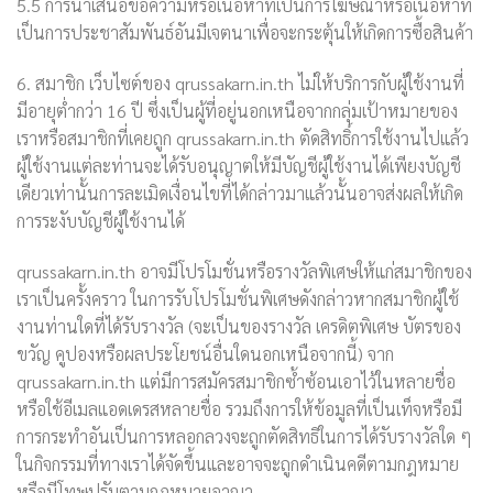
5.5 การนำเสนอข้อความหรือเนื้อหาที่เป็นการโฆษณาหรือเนื้อหาที่
เป็นการประชาสัมพันธ์อันมีเจตนาเพื่อจะกระตุ้นให้เกิดการซื้อสินค้า
6. สมาชิก เว็บไซต์ของ qrussakarn.in.th ไม่ให้บริการกับผู้ใช้งานที่
มีอายุต่ำกว่า 16 ปี ซึ่งเป็นผู้ที่อยู่นอกเหนือจากกลุ่มเป้าหมายของ
เราหรือสมาชิกที่เคยถูก qrussakarn.in.th ตัดสิทธิ์การใช้งานไปแล้ว
ผู้ใช้งานแต่ละท่านจะได้รับอนุญาตให้มีบัญชีผู้ใช้งานได้เพียงบัญชี
เดียวเท่านั้นการละเมิดเงื่อนไขที่ได้กล่าวมาแล้วนั้นอาจส่งผลให้เกิด
การระงับบัญชีผู้ใช้งานได้
qrussakarn.in.th อาจมีโปรโมชั่นหรือรางวัลพิเศษให้แก่สมาชิกของ
เราเป็นครั้งคราว ในการรับโปรโมชั่นพิเศษดังกล่าวหากสมาชิกผู้ใช้
งานท่านใดที่ได้รับรางวัล (จะเป็นของรางวัล เครดิตพิเศษ บัตรของ
ขวัญ คูปองหรือผลประโยชน์อื่นใดนอกเหนือจากนี้) จาก
qrussakarn.in.th แต่มีการสมัครสมาชิกซ้ำซ้อนเอาไว้ในหลายชื่อ
หรือใช้อีเมลแอดเดรสหลายชื่อ รวมถึงการให้ข้อมูลที่เป็นเท็จหรือมี
การกระทำอันเป็นการหลอกลวงจะถูกตัดสิทธิในการได้รับรางวัลใด ๆ
ในกิจกรรมที่ทางเราได้จัดขึ้นและอาจจะถูกดำเนินคดีตามกฎหมาย
หรือมีโทษปรับตามกฎหมายอาญา