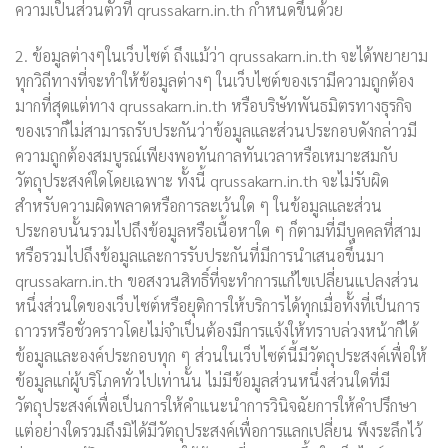
ความเป็นส่วนตัวที่ qrussakarn.in.th กำหนดขึ้นด้วย
2. ข้อมูลต่างๆในเว็บไซต์ ถึงแม้ว่า qrussakarn.in.th จะได้พยายาม
ทุกวิถีทางที่จะทำให้ข้อมูลต่างๆ ในเว็บไซต์ของเรามีความถูกต้อง
มากที่สุดแต่ทาง qrussakarn.in.th หรือบริษัทพันธมิตรทางธุรกิจ
ของเราก็ไม่สามารถรับประกันว่าข้อมูลและส่วนประกอบดังกล่าวมี
ความถูกต้องสมบูรณ์เพียงพอทันกาลทันเวลาหรือเหมาะสมกับ
วัตถุประสงค์ใดโดยเฉพาะ ทั้งนี้ qrussakarn.in.th จะไม่รับผิด
สำหรับความผิดพลาดหรือการละเว้นใด ๆ ในข้อมูลและส่วน
ประกอบนั้นรวมไปถึงข้อมูลหรือเนื้อหาใด ๆ ก็ตามที่มีบุคคลที่สาม
หรือรวมไปถึงข้อมูลและการรับประกันที่มีการนำเสนอขึ้นมา
qrussakarn.in.th ขอสงวนสิทธิ์ที่จะทำการแก้ไขเปลี่ยนแปลงส่วน
หนึ่งส่วนใดของเว็บไซต์หรือยุติการให้บริการได้ทุกเมื่อทั้งที่เป็นการ
ถาวรหรือชั่วคราวโดยไม่จำเป็นต้องมีการแจ้งให้ทราบล่วงหน้าก็ได้
ข้อมูลและองค์ประกอบทุก ๆ ส่วนในเว็บไซต์นี้มีวัตถุประสงค์เพื่อให้
ข้อมูลแก่ผู้บริโภคทั่วไปเท่านั้น ไม่มีข้อมูลส่วนหนึ่งส่วนใดที่มี
วัตถุประสงค์เพื่อเป็นการให้คำแนะนำการวินิจฉัยการให้คำปรึกษา
แต่อย่างใดรวมถึงมิได้มีวัตถุประสงค์เพื่อการแลกเปลี่ยน พึงระลึกไว้