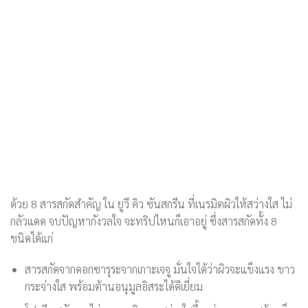
ด้วย 8 สารสกัดสำคัญ ใน ยูวี คิว ซันสกรีน ที่เนรมิตผิวให้สว่างใส ไม่
กลัวแดด จบปัญหากังวลใจ จะทริปไหนก็เอาอยู่ ซึ่งสารสกัดทั้ง 8
ชนิดได้แก่
สารสกัดจากดอกซารุระจากเกาะเจจู มั่นใจได้ว่าผิวจะแข็งแรง ขาว
กระจ่างใส พร้อมต้านอนุมูลอิสระได้ดีเยี่ยม