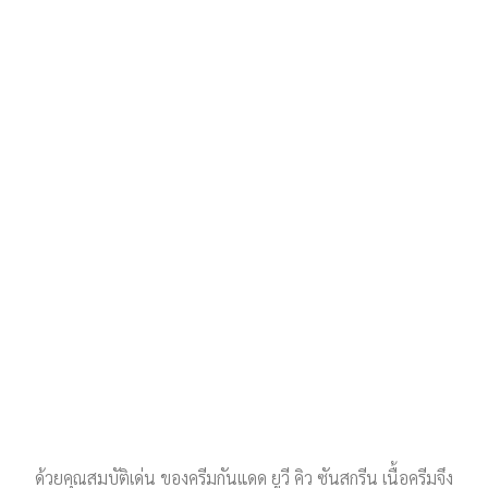
ด้วยคุณสมบัติเด่น ของครีมกันแดด ยูวี คิว ซันสกรีน เนื้อครีมจึง