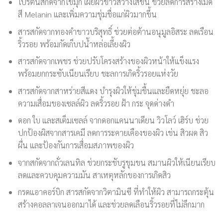
โปรตีนสกัดจากไข่มุก เผยผิวขาวสว่างใสขึ้น ช่วยลดการสร้างเม็ด
สี Melanin และเพิ่มความชุ่มชื่อแก่ผิวมากขึ้น
สารสกัดจากทองคำขาวบริสุทธิ์ ช่วยต่อต้านอนุมูลอิสระ ลดเรือน
ริ้วรอย พร้อมกัดเก็บปน้ำหล่อเลี้ยงผิว
สารสกัดจากเพชร ช่วยปรับโครงสร้างของผิวหน้าให้แข็งแรง
พร้อมยกกระซับเนียนเรียบ ชะลการเกิดริ้วรอยแห่งวัย
สารสกัดจากสาหร่ายสีแดง บำรุงผิวให้ชุ่มชื้นและยืดหยุ่ย ชะลอ
ความเสื่อมของเซลล์ผิว ลดริ้วรอย ฝ้า กระ จุดด่างดำ
ดอก ใบ และสเต็มเซลล์ จากดอกแคนนาเดียน วิวโลว์ เฮิร์บ ช่วย
ปกป้องผิสจากสารเคมี ลดการระคายเคืองของผิว เช่น สิวผด สิว
ผื่น และป้องกันการเสื่อมสภาพของผิว
จากสกัดจากถั่วเลนทิล ช่วยกระชับรูขุมขน สมานผิวให้เนียนเรียบ
ลดและควบคุมความมัน สาเหตุหลักของการเกิดสิว
กรดแอาคอร์บิก สารสกัดจากวิตามินซี ที่ทำให้ผิว สามารถกระตุ้น
สร้างคอลลาเจนออกมาได้ และช่วยลดเลือนริ้วรอยที่ไม่ลึกมาก