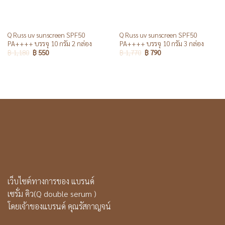
Q Russ uv sunscreen SPF50
Q Russ uv sunscreen SPF50
PA++++ บรรจุ 10 กรัม 2 กล่อง
PA++++ บรรจุ 10 กรัม 3 กล่อง
฿
1,180
฿
550
฿
1,770
฿
790
เว็บไซต์ทางการของ แบรนด์
เซรั่ม คิว(Q double serum )
โดยเจ้าของแบรนด์ คุณรัสกาญจน์