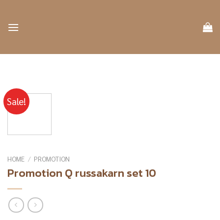
Skip
to
content
Sale!
HOME
/
PROMOTION
Promotion Q russakarn set 10