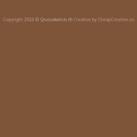
Copyright 2026 ©
Qrussakarn.in.th
Creative by CheapCreative.co