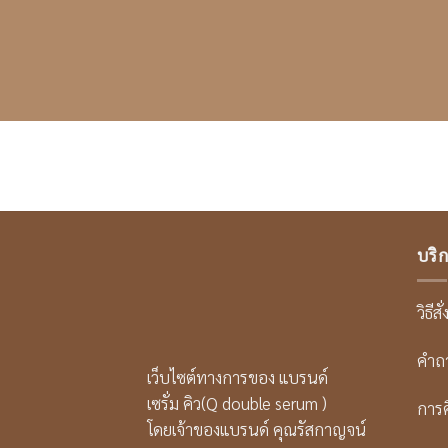
Skip
to
content
บริก
วิธีสั่
คำถ
เว็บไซต์ทางการของ แบรนด์
เซรั่ม คิว(Q double serum )
การค
โดยเจ้าของแบรนด์ คุณรัสกาญจน์